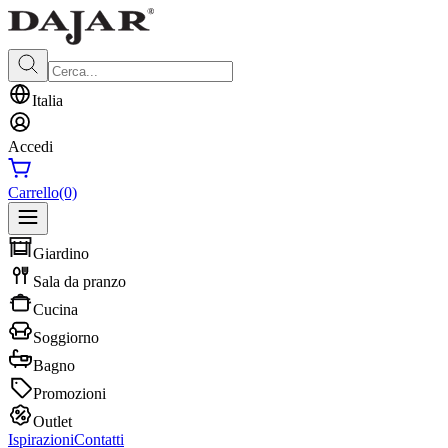
Italia
Accedi
Carrello
(0)
Giardino
Sala da pranzo
Cucina
Soggiorno
Bagno
Promozioni
Outlet
Ispirazioni
Contatti