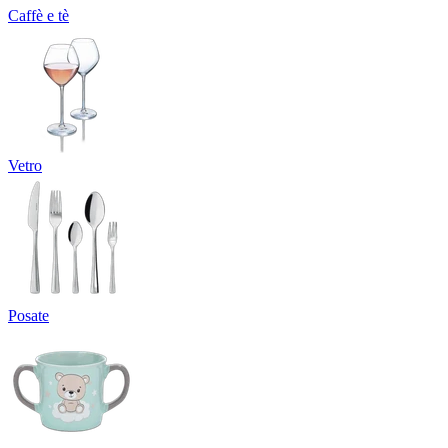
Caffè e tè
Vetro
Posate