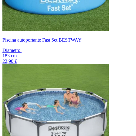
Piscina autoportante Fast Set BESTWAY
Diametro
:
183
cm
22,90 €