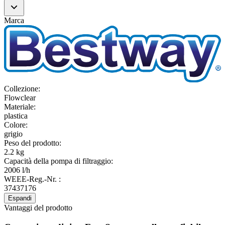
Marca
Collezione
:
Flowclear
Materiale
:
plastica
Colore
:
grigio
Peso del prodotto
:
2.2 kg
Capacità della pompa di filtraggio
:
2006 l/h
WEEE-Reg.-Nr.
:
37437176
Espandi
Vantaggi del prodotto