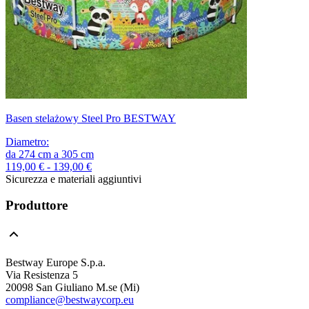
Basen stelażowy Steel Pro BESTWAY
Diametro
:
da
274
cm
a
305
cm
119,00 € - 139,00 €
Sicurezza e materiali aggiuntivi
Produttore
Bestway Europe S.p.a.
Via Resistenza 5
20098 San Giuliano M.se (Mi)
compliance@bestwaycorp.eu