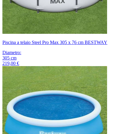
Piscina a telaio Steel Pro Max 305 x 76 cm BESTWAY
Diametro
:
305
cm
219,00 €