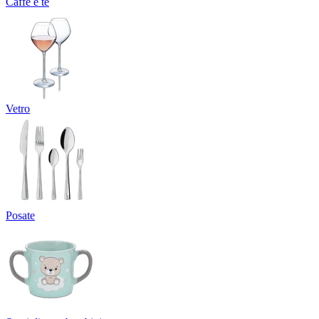
Caffè e tè
Vetro
Posate