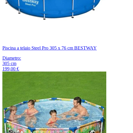
Piscina a telaio Steel Pro 305 x 76 cm BESTWAY
Diametro
:
305
cm
199,00 €