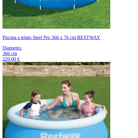
Piscina a telaio Steel Pro 366 x 76 cm BESTWAY
Diametro
:
366
cm
229,00 €