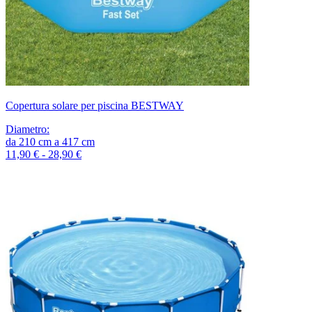
Copertura solare per piscina BESTWAY
Diametro
:
da
210
cm
a
417
cm
11,90 € - 28,90 €