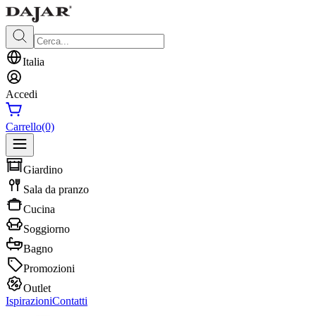
Italia
Accedi
Carrello
(0)
Giardino
Sala da pranzo
Cucina
Soggiorno
Bagno
Promozioni
Outlet
Ispirazioni
Contatti