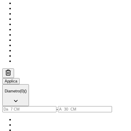
Applica
Diametro
(
0
)
(
)
-