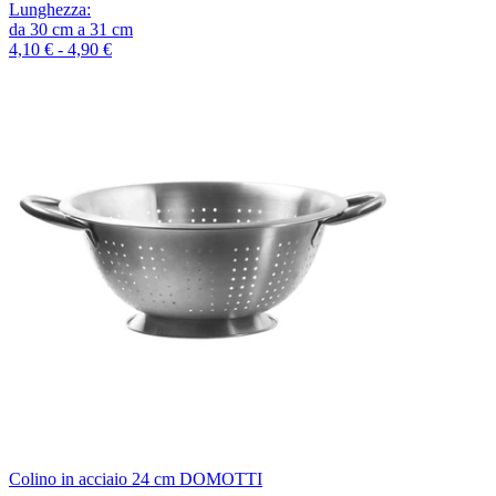
Lunghezza
:
da
30
cm
a
31
cm
4,10 € - 4,90 €
Colino in acciaio 24 cm DOMOTTI