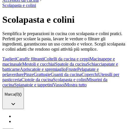
Accessori da cucina
Scolapasta e colini
Scolapasta e colini
Semplifica le preparazioni in cucina con scolapasta e colini pratici.
Perfetti per scolare la pasta, lavare le verdure o filtrare gli
ingredienti, garantiscono un uso comodo e veloce. Scegli scolapasta
e colini adatti che rendono ogni attività più semplice.
Taglieri
Caraffe filtranti
Coltelli da cucina e ceppi
Macinapepe e
macinasale
Mestoli e cucchiai
Spatole da cucina
Schiacciapatate e
batticarne
Apriscatole e spremiaglio
Fruste
Pelapatate e
pelaverdure
Pinze
Grattugie
Guanti da cucina
Coperchi
Utensili per
pasticceria
Ciotole da cucina
Scolapasta e colini
Misurini da
cucina
Spianatoie e tappetini
Vassoi
Mostra tutto
Marca
(
0
)
(
)