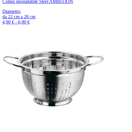
Colino inossidabile Steel AMBITION
Diametro
:
da
22
cm
a
28
cm
4,90 € - 6,90 €