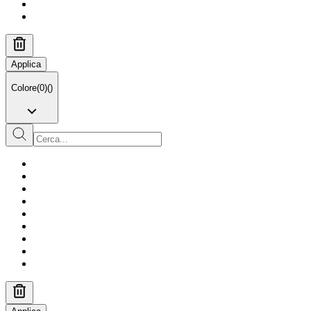
Applica
Colore
(
0
)
(
)