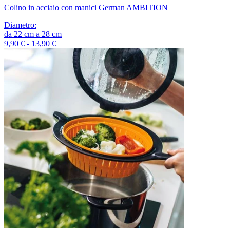
Colino in acciaio con manici German AMBITION
Diametro
:
da
22
cm
a
28
cm
9,90 € - 13,90 €