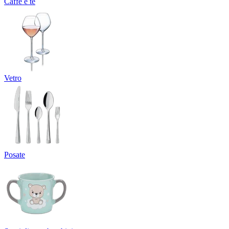
Caffè e tè
Vetro
Posate