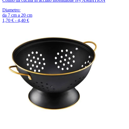
Colino da cucina in acciaio inossidabile Ivy AMBITION
Diametro
:
da
7
cm
a
20
cm
1,70 € - 4,40 €