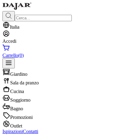
Italia
Accedi
Carrello
(0)
Giardino
Sala da pranzo
Cucina
Soggiorno
Bagno
Promozioni
Outlet
Ispirazioni
Contatti