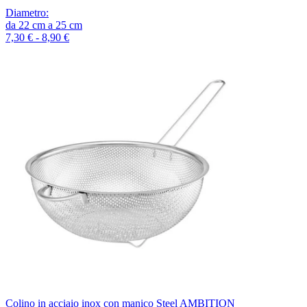
Diametro
:
da
22
cm
a
25
cm
7,30 € - 8,90 €
Colino in acciaio inox con manico Steel AMBITION