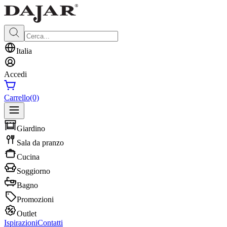
Italia
Accedi
Carrello
(0)
Giardino
Sala da pranzo
Cucina
Soggiorno
Bagno
Promozioni
Outlet
Ispirazioni
Contatti