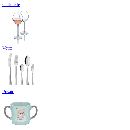
Caffè e tè
Vetro
Posate