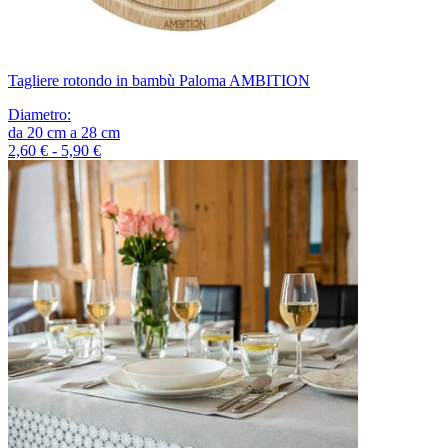
Tagliere rotondo in bambù Paloma AMBITION
Diametro
:
da
20
cm
a
28
cm
2,60 € - 5,90 €