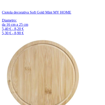
Ciotola decorativa Soft Gold Mint MY HOME
Diametro
:
da
16
cm
a
25
cm
5,40 € - 8,20 €
5,30 € - 8,90 €