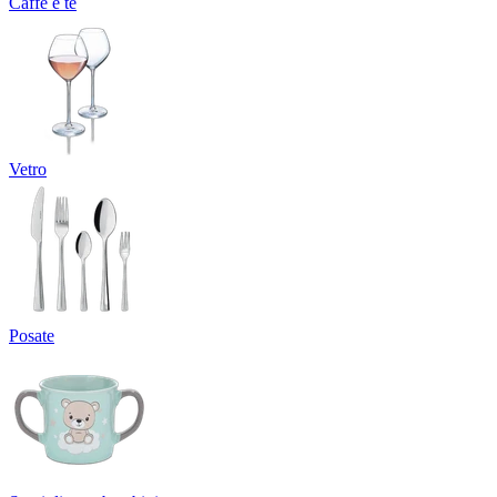
Caffè e tè
Vetro
Posate