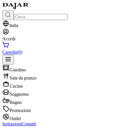
Italia
Accedi
Carrello
(0)
Giardino
Sala da pranzo
Cucina
Soggiorno
Bagno
Promozioni
Outlet
Ispirazioni
Contatti