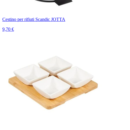
Cestino per rifiuti Scandic JOTTA
9,70 €