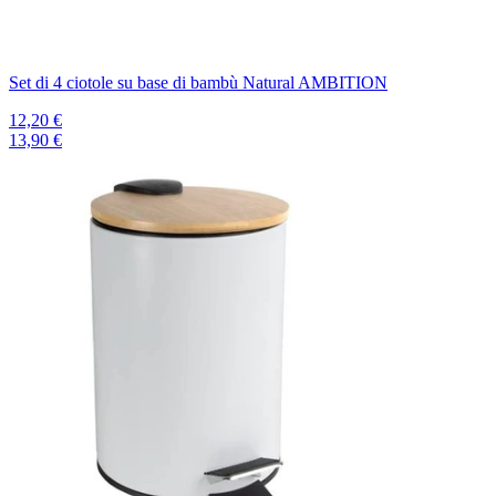
Set di 4 ciotole su base di bambù Natural AMBITION
12,20 €
13,90 €