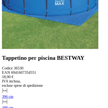
Tappetino per piscina BESTWAY
Codice
36530
EAN
6941607354551
18,90 €
IVA inclusa
,
escluse spese di spedizione
396 cm
488 cm