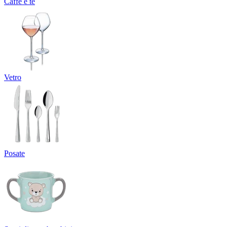
Caffè e tè
Vetro
Posate