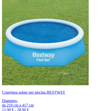
Copertura solare per piscina BESTWAY
Diametro
:
da
210
cm
a
417
cm
11,90 € - 28,90 €