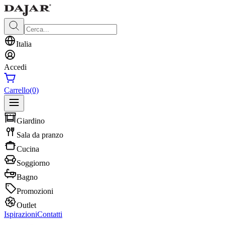
Italia
Accedi
Carrello
(0)
Giardino
Sala da pranzo
Cucina
Soggiorno
Bagno
Promozioni
Outlet
Ispirazioni
Contatti