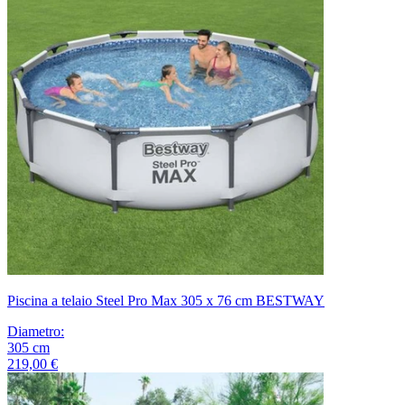
Piscina a telaio Steel Pro Max 305 x 76 cm BESTWAY
Diametro
:
305
cm
219,00 €