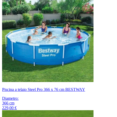
Piscina a telaio Steel Pro 366 x 76 cm BESTWAY
Diametro
:
366
cm
229,00 €