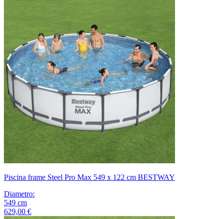
Piscina frame Steel Pro Max 549 x 122 cm BESTWAY
Diametro
:
549
cm
629,00 €