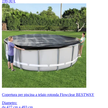
199,00 €
Copertura per piscina a telaio rotonda Flowclear BESTWAY
Diametro
:
da
427
cm
a
493
cm