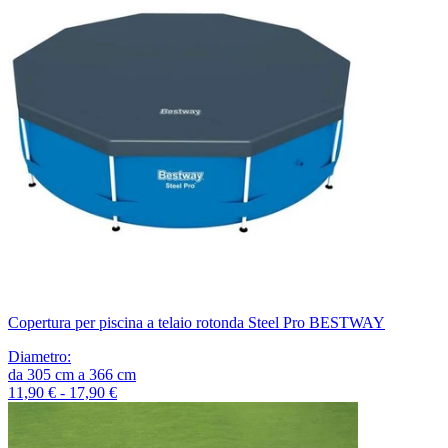
Copertura per piscina a telaio rotonda Steel Pro BESTWAY
Diametro
:
da
305
cm
a
366
cm
11,90 € - 17,90 €