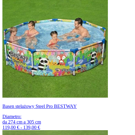
Basen stelażowy Steel Pro BESTWAY
Diametro
:
da
274
cm
a
305
cm
119,00 € - 139,00 €